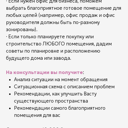
ЭКСКИЗНЫЙ ПРОЕКТ
Это для вас, если необходимо новое
строительство: дом, квартира, завод, офис,
общественное здание.
В эскизный проект входит
:
Полные рекомендации по расположению и
размерам входной группы и окон
Айади расчеты – рассчитывается
благоприятный периметр по многим
показателям, включая дату рождения хозяев.
Фасады каждой стороны здания
Необходимые разрезы
Рекомендации по вводу коммуникаций
Расположение необходимой мебели
Мухурта – благоприятное время для начала
строительства