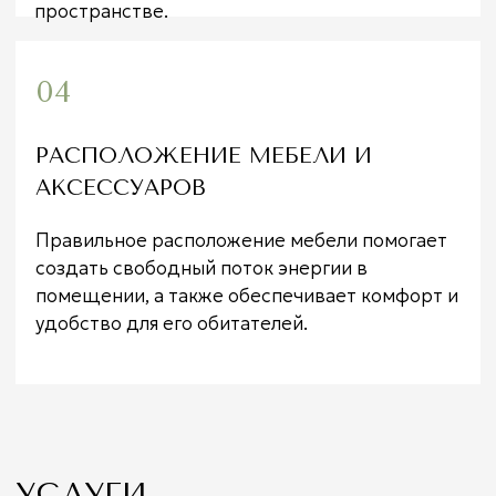
· Если нужен офис для бизнеса, поможем
выбрать благоприятное готовое помещение для
любых целей (например, офис продаж и офис
руководителя должны быть по-разному
зонированы).
· Если только планируете покупку или
строительство ЛЮБОГО помещения, дадим
советы по планировке и расположению
будущего дома или завода.
На консультации вы получите
:
Анализ ситуации на момент обращения
Ситуационная схема с описанием проблем
Рекомендации, как улучшить Васту
существующего пространства
Рекомендации самого благоприятного
помещения для вас
Стоимость от 10.000 ₽