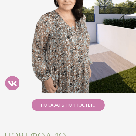
+7
Я даю согласие ООО "МИРРА-ПАРК" на обработку моих
персональных данных в соответствии с
Политикой
конфиденциальности
ОТПРАВИТЬ ЗАЯВКУ
ОТЗЫВЫ
ПОСТОЯННЫХ
КЛИЕНТОВ
Более 300 человек уже
воспользовались услугами нашей
НАКОНЕЦ
Я ДОМА!
компании и довольны своим
ПОКАЗАТЬ ПОЛНОСТЬЮ
ланшафтом
Эта мысль постоянно стала появляться в
голове после того, как началось мое
обучение.