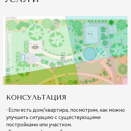
КОРРЕКЦИЯ
· Если есть существующий дом, квартира,
завод, водный транспорт, участок, офис,
общественное здание или участок.
В план коррекции входит
:
Анализ ситуации на момент обращения
Ситуационная схема с описанием проблем
План корректировки по Васту с
расстановкой мебели и рекомендаций
выбора цветовых элементов.
Подробный план действий при
корректировки и изменению пространства
Стоимость от 300 ₽ кв.м