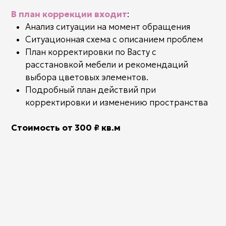
Расположение необходимой мебели
Трехмерная визуализация
Мухурта – благоприятное время для начала
строительства
Стоимость 850 ₽ кв.м
ПРИВЕТ!
МЕНЯ ЗОВУТ
ЮЛИЯ ДВОРНИКОВА!
Руководитель ландшафтной компании
Мирра
Парк
Посвятила свою жизнь любимому делу.
Сертифицированный Ведический астролог,
нумеролог и Васту консультант.
Счастливая женщина, любящая и любимая
жена, мать двоих взрослых сыновей и бабушка.