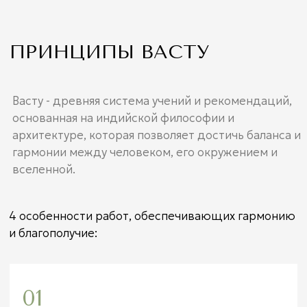
01
ГАРМОНИЧНОЕ
РАСПОЛОЖЕНИЕ ЭЛЕМЕНТОВ
Мы уделяем особое внимание правильному
размещению дверей, окон и других
элементов внутри помещения, чтобы
обеспечить гармонию и баланс.
02
ВЫБОР ЦВЕТОВ И МАТЕРИАЛОВ
Определенные цвета и материалы могут
оказывать влияние на энергетику
помещения, поэтому мы стремимся
создать гармоничную атмосферу с
использованием подходящих цветовых