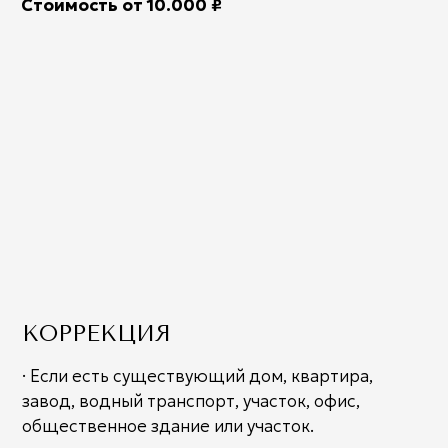
Стоимость 600 ₽ кв.м
ЭКСКИЗНЫЙ ПРОЕКТ
ТРЕХМЕРНЫЙ
В эскизный проект входит
:
Айади расчеты – рассчитывается
благоприятный периметр по многим
показателям, включая дату рождения хозяев.
Фасады каждой стороны здания
Спецификация дверных и оконных проемов
Необходимые разрезы
Поэтажный план
Рекомендации по вводу коммуникаций