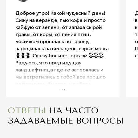
Доброе утро! Какой чудесный день!
Д
Сижу на веранде, пью кофе и просто
в
кайфую от зелени, от запаха сырой
к
травы, от коры, от пения птиц.
т
Босичком прошлась по газону,
о
зарядилась на весь день, взрыв мозга
П
🤩🤩🤩. Скажу больше- оргазм 🥰🥰🥰.
с
Радуюсь, что предыдущая
ландшафтница где то затерялась и
мы встретились с тобой все прошло
на позитиве, быстро, и ребята
хорошие 🤪🤪🤪 Дима мужу
понравился: выдержанный,
грамотный, адекватный . Я очень
рада нашему знакомству, надеюсь на
продолжение общения🙏😘