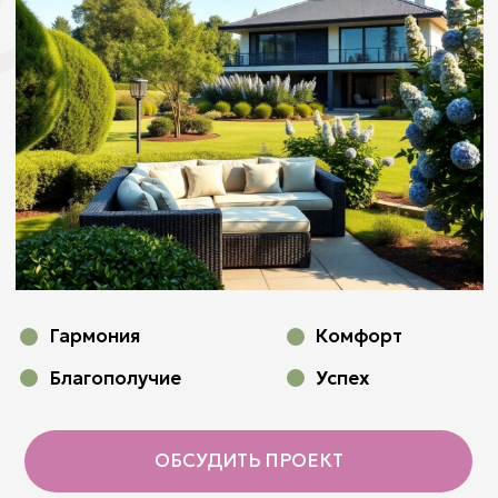
Гармония
Комфорт
Благополучие
Успех
ОБСУДИТЬ ПРОЕКТ
ПРИНЦИПЫ ВАСТУ
Васту - древняя система учений и рекомендаций,
основанная на индийской философии и
архитектуре, которая позволяет достичь баланса и
гармонии между человеком, его окружением и
вселенной.
4 особенности работ, обеспечивающих гармонию
и благополучие: