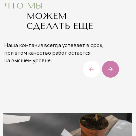
Васту
Благоустройство и озеленение
Инженерные системы
Уход и поддержка
Интерьерные растения
Политика конфиденциальности
Согласие на Яндекс.Метрику
+7 929 716 1155
+7 927 268 7017
Самарская область, село Ягодное,
ул. Просторная 12
mirrapark@mail.ru